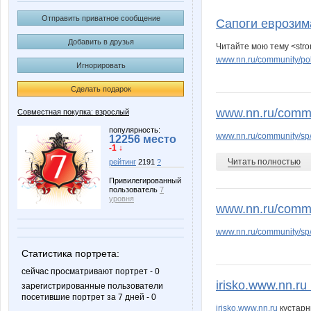
Annyy
Big
Отправить приватное сообщение
Сапоги еврозим
Добавить в друзья
Читайте мою тему <stro
www.nn.ru/community/pok
Игнорировать
Irinabzina
Irisko
Сделать подарок
www.nn.ru/communi
Совместная покупка: взрослый
Lonza
Lusien
популярность:
www.nn.ru/community/sp/
12256 место
-1 ↓
Читать полностью
рейтинг
2191
?
Привилегированный
пользователь
7
Nata.li
Natusik
уровня
www.nn.ru/communi
www.nn.ru/community/sp/
Статистика портрета:
Staya_Ldin
Stella6
сейчас просматривают портрет - 0
irisko.www.nn.r
зарегистрированные пользователи
посетившие портрет за 7 дней - 0
irisko.www.nn.ru
кустарн