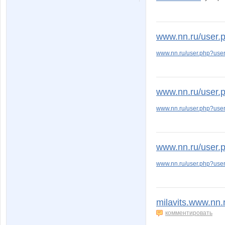
_muZZZa_
a_e_n
www.nn.ru/user.
cornflour
elena-1
www.nn.ru/user.php?use
www.nn.ru/user.
lala7878
lilunya
www.nn.ru/user.php?use
persikOFF
rino4_k
www.nn.ru/user.
www.nn.ru/user.php?use
мама люба
олимпик
milavits.www.nn
комментировать