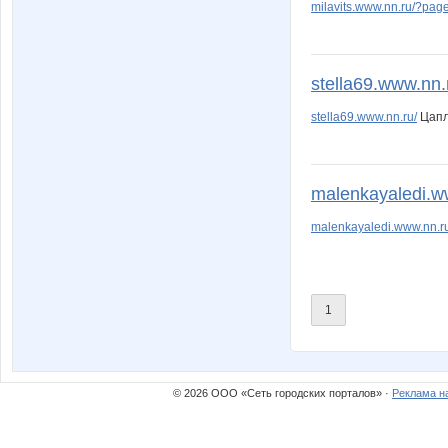
Елена АЛ
Фильтры для
milavits.www.nn.ru/?pag
stella69.www.nn
Лёлишна@
Маковей
stella69.www.nn.ru/
Цап
Пируэтта
Пря
malenkayaledi.w
malenkayaledi.www.nn.r
ШаГаНэ
1
© 2026 ООО «Сеть городских порталов» ·
Реклама н